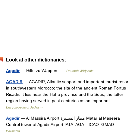
Look at other dictionaries:
Agadir
— Hilfe zu Wappen …
Deutsch Wikipedia
AGADIR
— AGADIR, Atlantic seaport and important tourist resort
in southwestern Morocco; the site of the ancient Roman Portus
Risadir. It lies near the Haha province and the Sous, the latter
region having served in past centuries as an important… …
Encyclopedia of Judaism
Agadir
— Al Massira Airport مطار المسيرة Matar al Maseera
Control tower at Agadir Airport IATA: AGA – ICAO: GMAD …
Wikipedia