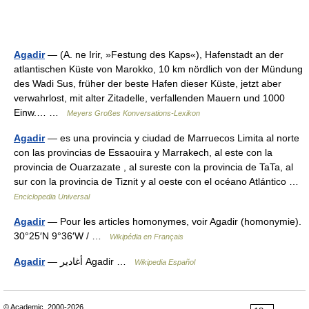
Agadir
— (A. ne Irir, »Festung des Kaps«), Hafenstadt an der
atlantischen Küste von Marokko, 10 km nördlich von der Mündung
des Wadi Sus, früher der beste Hafen dieser Küste, jetzt aber
verwahrlost, mit alter Zitadelle, verfallenden Mauern und 1000
Einw.… …
Meyers Großes Konversations-Lexikon
Agadir
— es una provincia y ciudad de Marruecos Limita al norte
con las provincias de Essaouira y Marrakech, al este con la
provincia de Ouarzazate , al sureste con la provincia de TaTa, al
sur con la provincia de Tiznit y al oeste con el océano Atlántico …
Enciclopedia Universal
Agadir
— Pour les articles homonymes, voir Agadir (homonymie).
30°25′N 9°36′W / …
Wikipédia en Français
Agadir
— أغادير Agadir …
Wikipedia Español
© Academic, 2000-2026