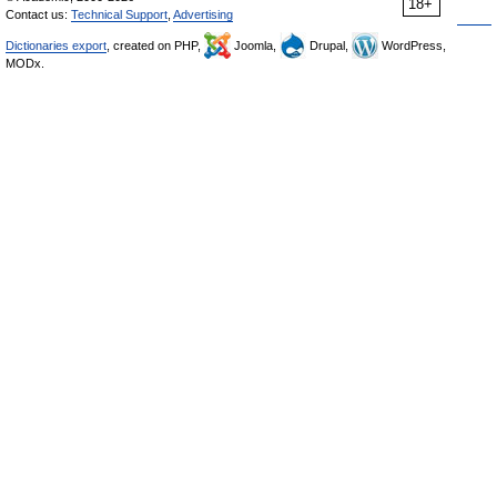
18+
Contact us:
Technical Support
,
Advertising
Dictionaries export
, created on PHP,
Joomla,
Drupal,
WordPress,
MODx.