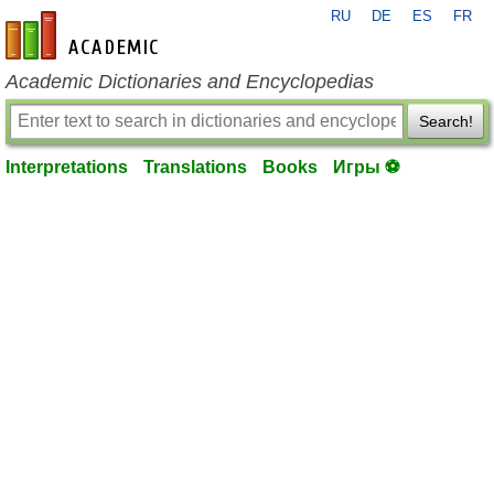
RU
DE
ES
FR
en-academic.com
Academic Dictionaries and Encyclopedias
Search!
Interpretations
Translations
Books
Игры ⚽